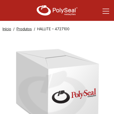
Início
Produtos
HALLITE – 4727100