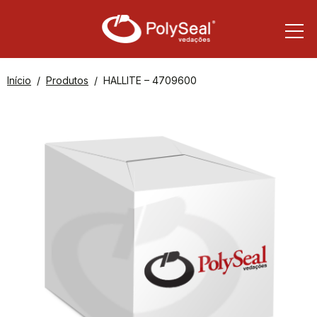
Início
Produtos
HALLITE – 4709600