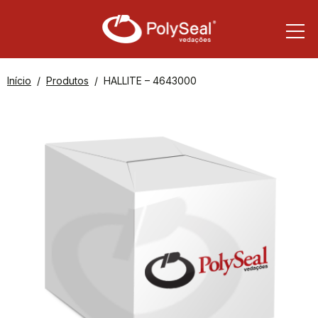
Início
Produtos
HALLITE – 4643000