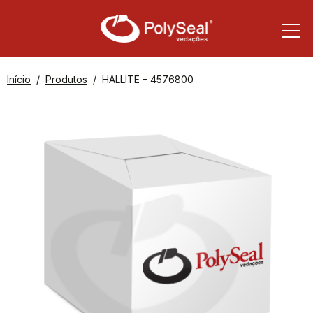
Início
Produtos
HALLITE – 4576800