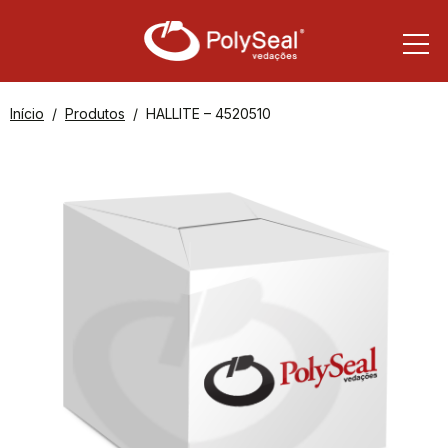
Início
Produtos
HALLITE – 4520510