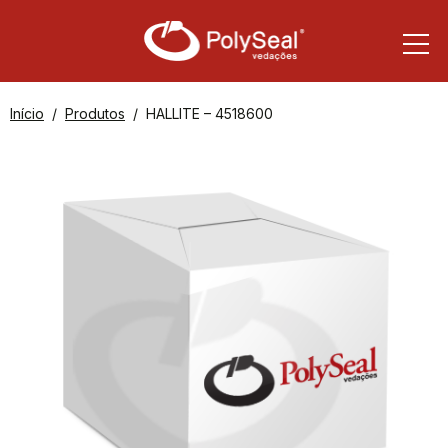
Início
Produtos
HALLITE – 4518600