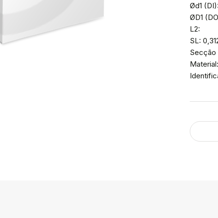
Ød1 (DI)
ØD1 (DO
L2:
SL: 0,31
Secção 
Material
Identif