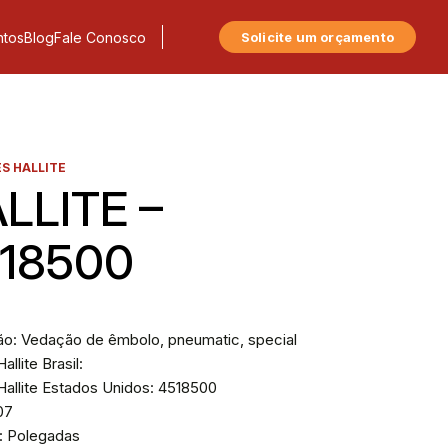
tos
Blog
Fale Conosco
Solicite um orçamento
S HALLITE
LLITE –
18500
ão: Vedação de êmbolo, pneumatic, special
allite Brasil:
Hallite Estados Unidos: 4518500
607
: Polegadas