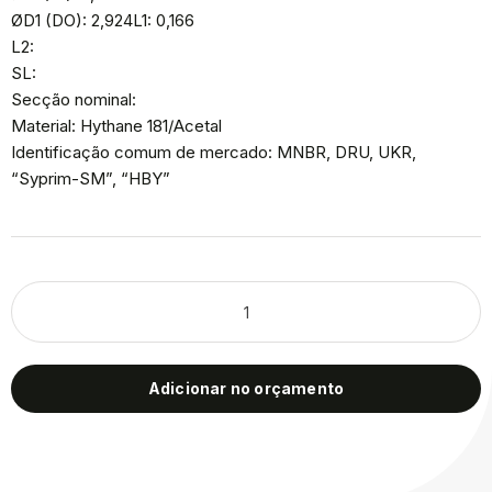
ØD1 (DO): 2,924L1: 0,166
L2:
SL:
Secção nominal:
Material: Hythane 181/Acetal
Identificação comum de mercado: MNBR, DRU, UKR,
“Syprim-SM”, “HBY”
Adicionar no orçamento