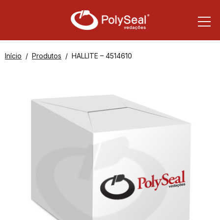
Início
Produtos
HALLITE – 4514610