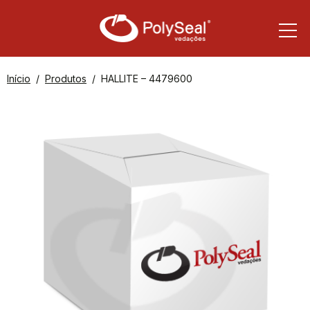
Início
Produtos
HALLITE – 4479600