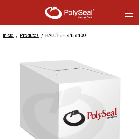
Início
Produtos
HALLITE – 4458400