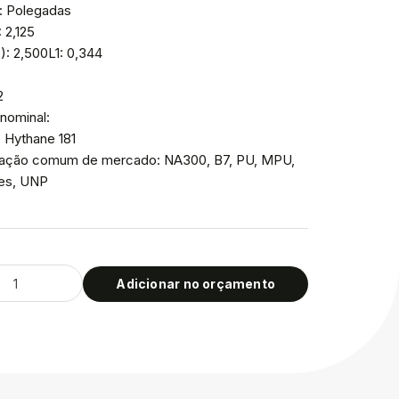
: Polegadas
: 2,125
): 2,500L1: 0,344
2
nominal:
: Hythane 181
icação comum de mercado: NA300, B7, PU, MPU,
ies, UNP
Adicionar no orçamento