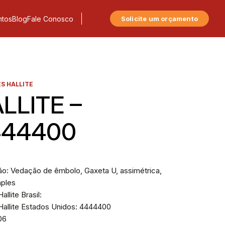
tos
Blog
Fale Conosco
Solicite um orçamento
S HALLITE
LLITE –
444400
ão: Vedação de êmbolo, Gaxeta U, assimétrica,
mples
allite Brasil:
Hallite Estados Unidos: 4444400
606