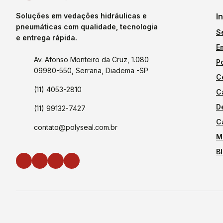
Soluções em vedações hidráulicas e
I
pneumáticas com qualidade, tecnologia
S
e entrega rápida.
E
Av. Afonso Monteiro da Cruz, 1.080
P
09980-550, Serraria, Diadema -SP
C
(11) 4053-2810
C
D
(11) 99132-7427
C
contato@polyseal.com.br
M
B