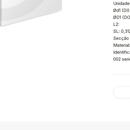
Unidade
Ød1 (DI)
ØD1 (DO
L2:
SL: 0,31
Secção 
Material
Identif
002 ser