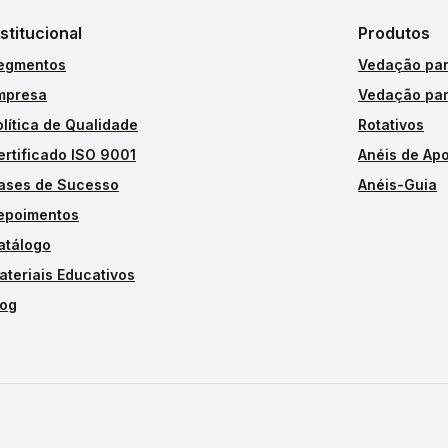
nstitucional
Produtos
egmentos
Vedação par
mpresa
Vedação par
olítica de Qualidade
Rotativos
ertificado ISO 9001
Anéis de Apo
ases de Sucesso
Anéis-Guia
epoimentos
atálogo
ateriais Educativos
log