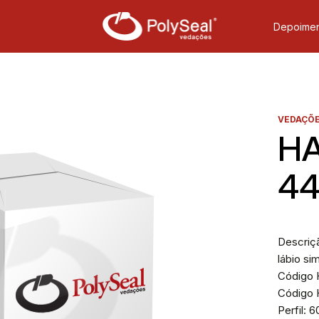
Depoimen
VEDAÇÕE
HA
4
Descriç
lábio si
Código H
Código 
Perfil: 