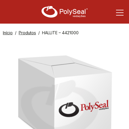
Início
Produtos
HALLITE – 4421000