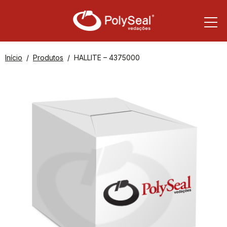
Início
Produtos
HALLITE – 4375000