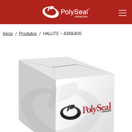
Início
Produtos
HALLITE – 4368400