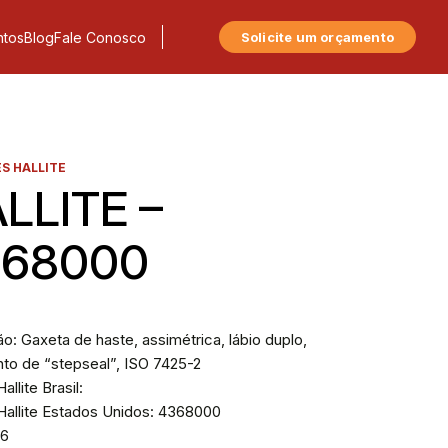
tos
Blog
Fale Conosco
Solicite um orçamento
S HALLITE
LLITE –
368000
o: Gaxeta de haste, assimétrica, lábio duplo,
nto de “stepseal”, ISO 7425-2
allite Brasil:
Hallite Estados Unidos: 4368000
16