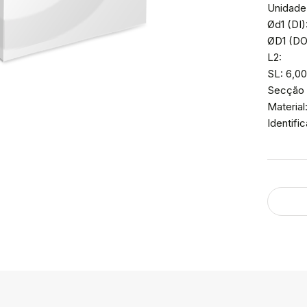
Unidade
Ød1 (DI)
ØD1 (DO
L2:
SL: 6,0
Secção 
Material
Identif