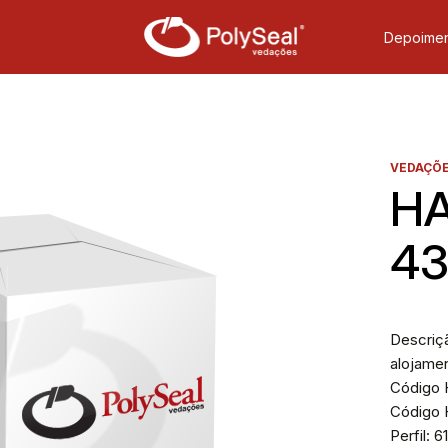
Depoimen
VEDAÇÕE
HA
4
Descriçã
alojame
Código H
Código 
Perfil: 6