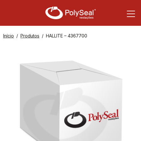
Início
Produtos
HALLITE – 4367700