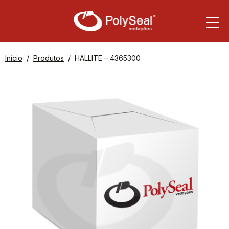
Início
Produtos
HALLITE – 4365300