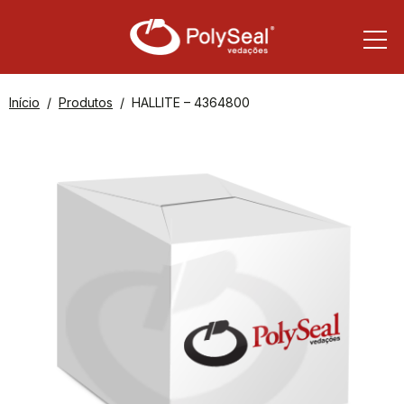
Início
Produtos
HALLITE – 4364800