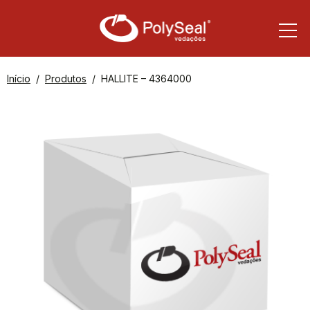
Início
Produtos
HALLITE – 4364000