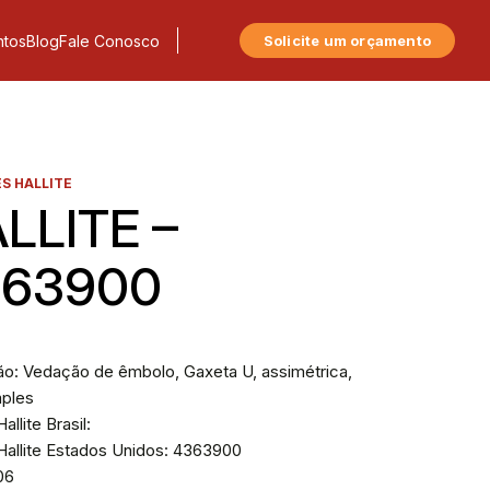
tos
Blog
Fale Conosco
Solicite um orçamento
S HALLITE
LLITE –
363900
ão: Vedação de êmbolo, Gaxeta U, assimétrica,
mples
allite Brasil:
Hallite Estados Unidos: 4363900
606