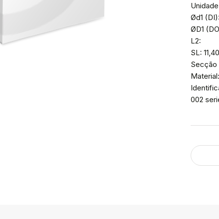
Unidade
Ød1 (DI)
ØD1 (DO)
L2:
SL: 11,4
Secção 
Material
Identif
002 ser