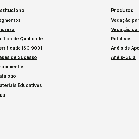
nstitucional
Produtos
egmentos
Vedação par
mpresa
Vedação par
olítica de Qualidade
Rotativos
ertificado ISO 9001
Anéis de Apo
ases de Sucesso
Anéis-Guia
epoimentos
atálogo
ateriais Educativos
log