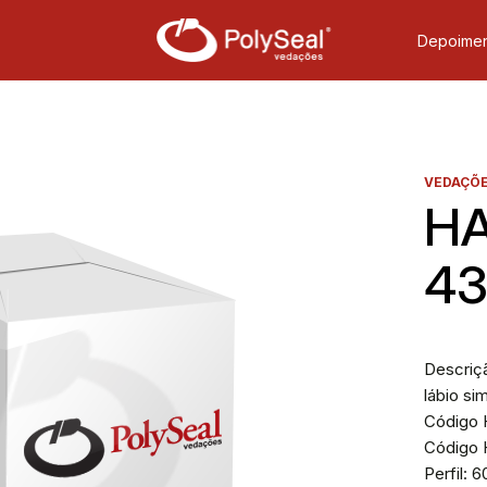
Depoimen
VEDAÇÕE
HA
4
Descriç
lábio si
Código H
Código 
Perfil: 