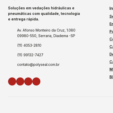
Soluções em vedações hidráulicas e
I
pneumáticas com qualidade, tecnologia
S
e entrega rápida.
E
Av. Afonso Monteiro da Cruz, 1.080
P
09980-550, Serraria, Diadema -SP
C
(11) 4053-2810
C
D
(11) 99132-7427
C
contato@polyseal.com.br
M
B