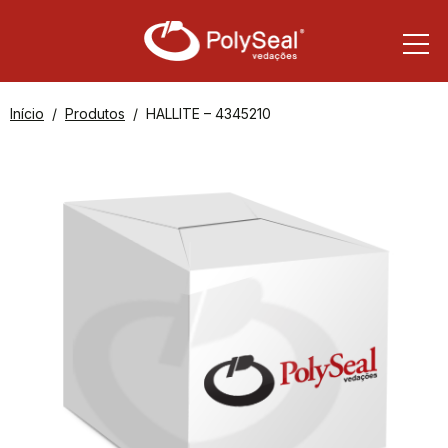
Início
Produtos
HALLITE – 4345210