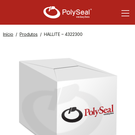
Início
Produtos
HALLITE – 4322300