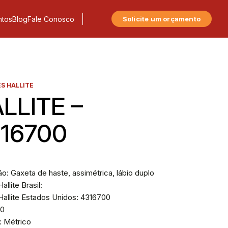
tos
Blog
Fale Conosco
Solicite um orçamento
S HALLITE
LLITE –
16700
o: Gaxeta de haste, assimétrica, lábio duplo
allite Brasil:
Hallite Estados Unidos: 4316700
10
: Métrico