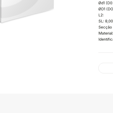
Ød1 (DI)
ØD1 (DO
L2:
SL: 8,0
Secção 
Material
Identif