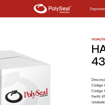
Depoimen
VEDAÇÕE
HA
43
Descriçã
Código H
Código 
Perfil: 6
Unidade