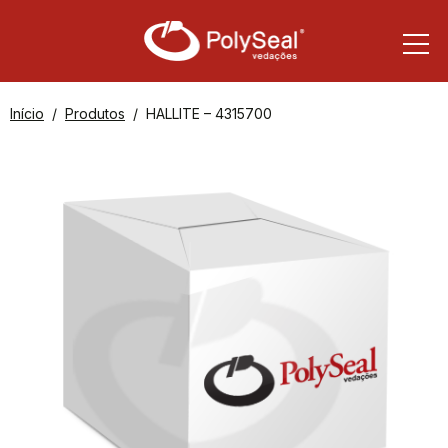
Início
Produtos
HALLITE – 4315700