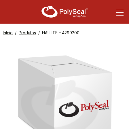
Início
Produtos
HALLITE – 4299200