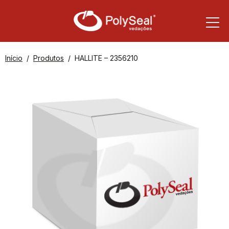
Início
Produtos
HALLITE – 2356210