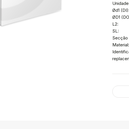
Unidade
Ød1 (DI)
ØD1 (DO
L2:
SL:
Secção 
Material
Identif
replace