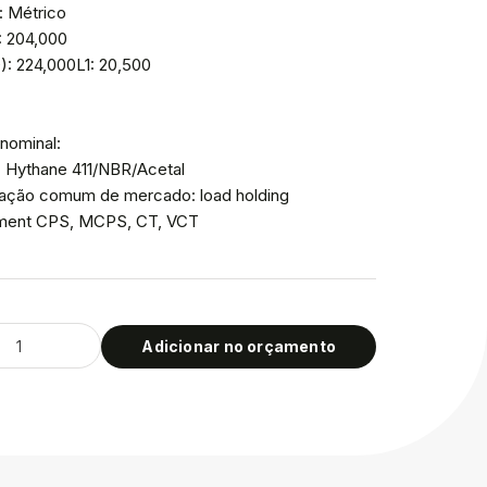
: Métrico
: 204,000
): 224,000L1: 20,500
nominal:
: Hythane 411/NBR/Acetal
icação comum de mercado: load holding
ment CPS, MCPS, CT, VCT
Adicionar no orçamento