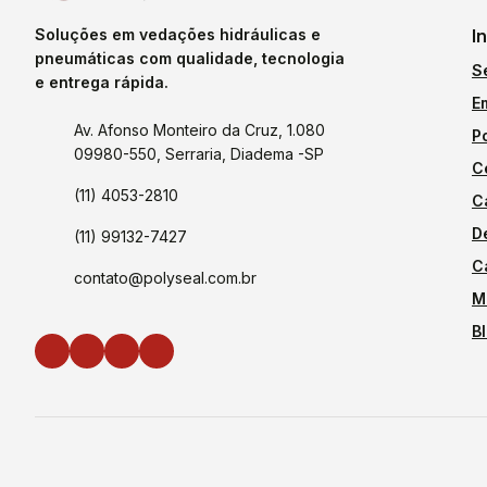
Soluções em vedações hidráulicas e
I
pneumáticas com qualidade, tecnologia
S
e entrega rápida.
E
Av. Afonso Monteiro da Cruz, 1.080
P
09980-550, Serraria, Diadema -SP
C
(11) 4053-2810
C
D
(11) 99132-7427
C
contato@polyseal.com.br
M
B