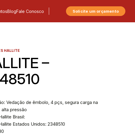
tos
Blog
Fale Conosco
Solicite um orçamento
S HALLITE
LLITE –
48510
ão: Vedação de êmbolo, 4 pçs, segura carga na
 alta pressão
allite Brasil:
Hallite Estados Unidos: 2348510
730