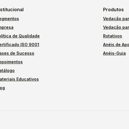
nstitucional
Produtos
egmentos
Vedação par
mpresa
Vedação par
olítica de Qualidade
Rotativos
ertificado ISO 9001
Anéis de Apo
ases de Sucesso
Anéis-Guia
epoimentos
atálogo
ateriais Educativos
log