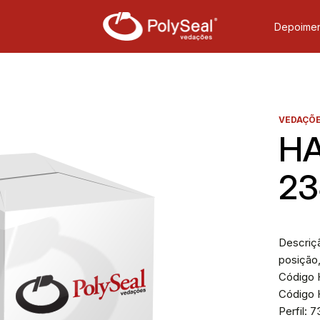
Depoimen
VEDAÇÕE
HA
23
Descriç
posição,
Código H
Código 
Perfil: 