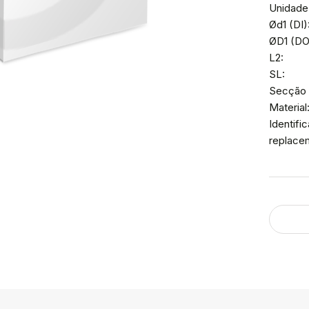
Unidade
Ød1 (DI)
ØD1 (DO
L2:
SL:
Secção 
Material
Identif
replace