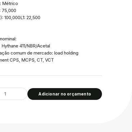
: Métrico
: 75,000
): 100,000L1: 22,500
nominal:
: Hythane 411/NBR/Acetal
icação comum de mercado: load holding
ment CPS, MCPS, CT, VCT
Adicionar no orçamento