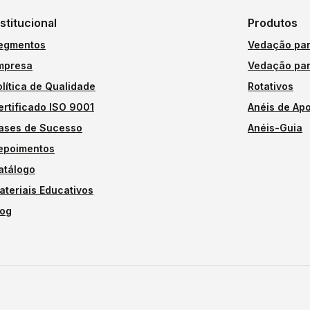
nstitucional
Produtos
egmentos
Vedação par
mpresa
Vedação par
olítica de Qualidade
Rotativos
ertificado ISO 9001
Anéis de Apo
ases de Sucesso
Anéis-Guia
epoimentos
atálogo
ateriais Educativos
log