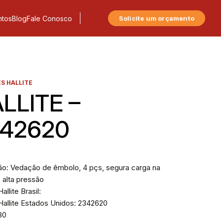
tos
Blog
Fale Conosco
Solicite um orçamento
S HALLITE
LLITE –
42620
ão: Vedação de êmbolo, 4 pçs, segura carga na
 alta pressão
allite Brasil:
Hallite Estados Unidos: 2342620
730