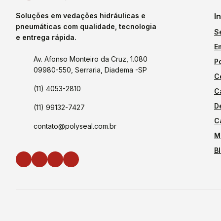
Soluções em vedações hidráulicas e
I
pneumáticas com qualidade, tecnologia
S
e entrega rápida.
E
Av. Afonso Monteiro da Cruz, 1.080
P
09980-550, Serraria, Diadema -SP
C
(11) 4053-2810
C
D
(11) 99132-7427
C
contato@polyseal.com.br
M
B