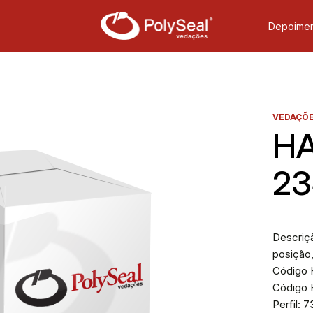
Depoimen
VEDAÇÕE
HA
23
Descriç
posição,
Código H
Código 
Perfil: 