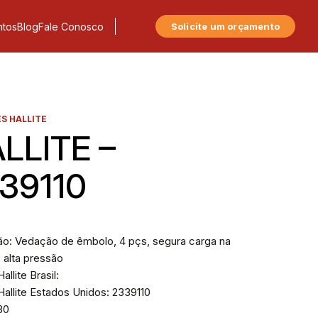
tos
Blog
Fale Conosco
Solicite um orçamento
S HALLITE
LLITE –
39110
ão: Vedação de êmbolo, 4 pçs, segura carga na
 alta pressão
allite Brasil:
allite Estados Unidos: 2339110
730