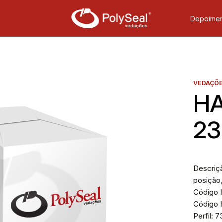
Depoimen
VEDAÇÕE
HA
23
Descriç
posição,
Código H
Código H
Perfil: 