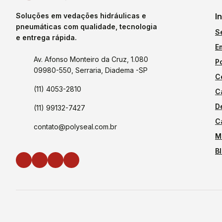
Soluções em vedações hidráulicas e
I
pneumáticas com qualidade, tecnologia
S
e entrega rápida.
E
Av. Afonso Monteiro da Cruz, 1.080
P
09980-550, Serraria, Diadema -SP
C
(11) 4053-2810
C
D
(11) 99132-7427
C
contato@polyseal.com.br
M
B