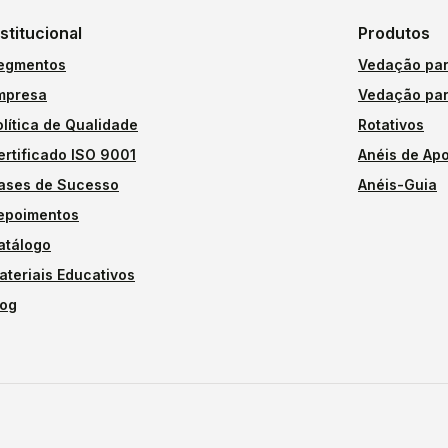
nstitucional
Produtos
egmentos
Vedação par
mpresa
Vedação par
olítica de Qualidade
Rotativos
ertificado ISO 9001
Anéis de Apo
ases de Sucesso
Anéis-Guia
epoimentos
atálogo
ateriais Educativos
log