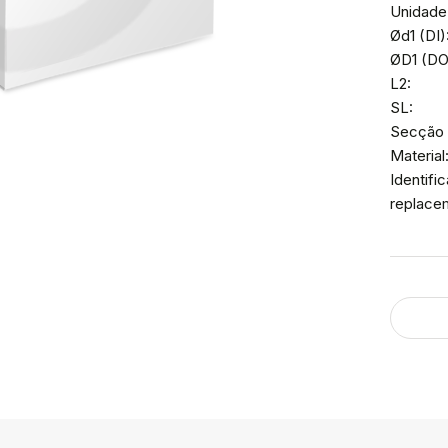
Unidade
Ød1 (DI)
ØD1 (DO)
L2:
SL:
Secção 
Material
Identif
replace