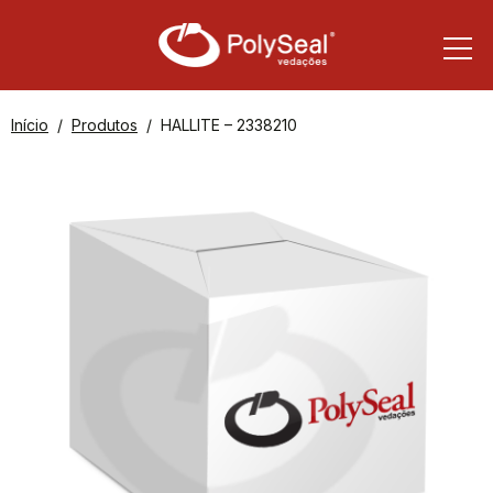
Início
Produtos
HALLITE – 2338210