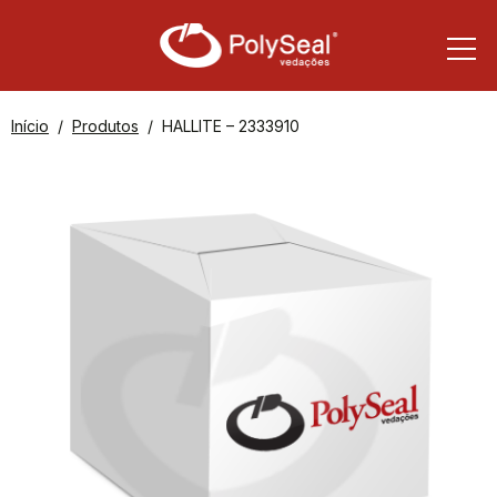
Início
Produtos
HALLITE – 2333910