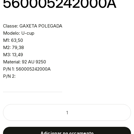
560005242000A
Classe: GAXETA POLEGADA
Modelo: U-cup
M1: 63,50
M2: 79,38
M3: 13,49
Material: 92 AU 9250
P/N 1: 560005242000A
P/N 2:
Adicionar no orçamento