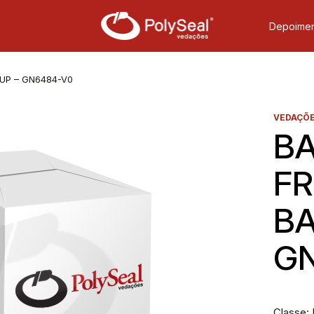
Depoimen
 UP – GN6484-V0
VEDAÇÕE
BA
FR
BA
G
Classe: