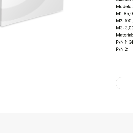
Modelo
M1: 85,
M2: 100
M3: 3,0
Materia
P/N 1: 
P/N 2: