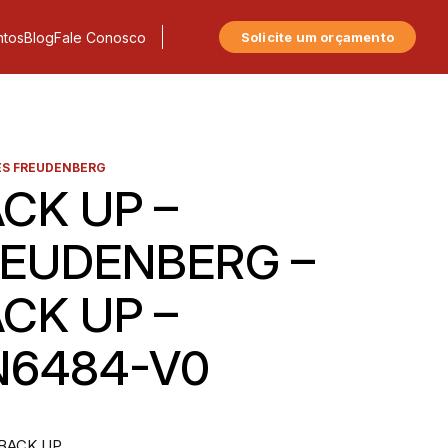
tos
Blog
Fale Conosco
Solicite um orçamento
S FREUDENBERG
CK UP –
EUDENBERG –
CK UP –
N6484-V0
 BACK UP