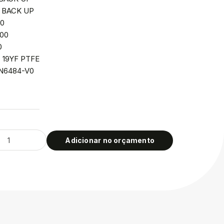
: BACK UP
00
,00
0
l: 19YF PTFE
GN6484-V0
Adicionar no orçamento