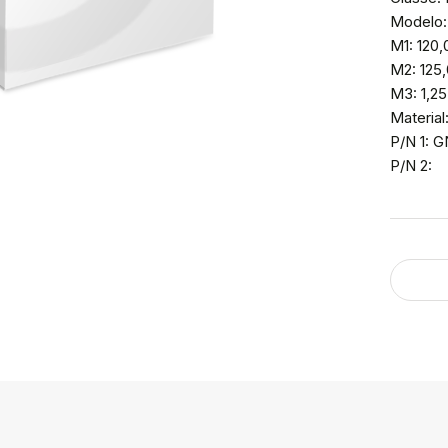
Modelo
M1: 120,
M2: 125
M3: 1,25
Materia
P/N 1: 
P/N 2: