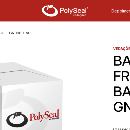
Depoimen
 UP – GN0980-A0
VEDAÇÕE
BA
FR
BA
G
Classe: