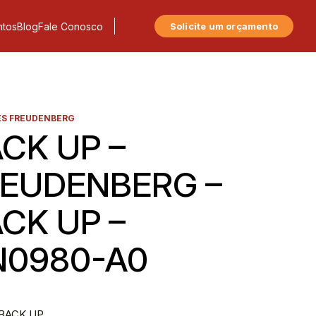
tos
Blog
Fale Conosco
Solicite um orçamento
S FREUDENBERG
CK UP –
EUDENBERG –
CK UP –
N0980-A0
 BACK UP