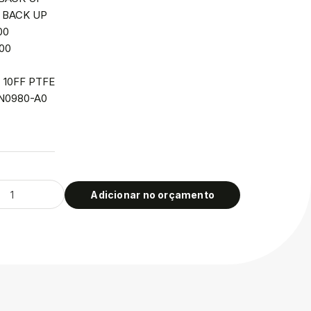
: BACK UP
00
,00
l: 10FF PTFE
GN0980-A0
Adicionar no orçamento