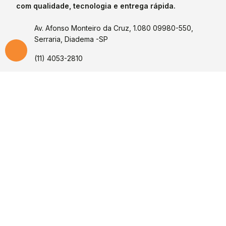
com qualidade, tecnologia e entrega rápida.
Av. Afonso Monteiro da Cruz, 1.080 09980-550,
Serraria, Diadema -SP
(11) 4053-2810
(11) 99132-7427
contato@polyseal.com.br
Institucional
Segmentos
Empresa