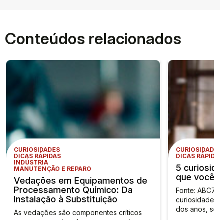
Conteúdos relacionados
CURIOSIDADES
CURIOSIDADE
DICAS RÁPIDAS
DICAS RÁPIDA
INDÚSTRIA
5 curiosid
MANUTENÇÃO E REPARO
que você 
Vedações em Equipamentos de
Processamento Químico: Da
Fonte: ABC71
Instalação à Substituição
curiosidades 
dos anos, s
As vedações são componentes críticos