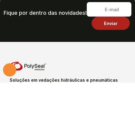
Fique por dentro das novidades!
Soluções em vedações hidráulicas e pneumáticas
com qualidade, tecnologia e entrega rápida.
Av. Afonso Monteiro da Cruz, 1.080 09980-550,
Serraria, Diadema -SP
(11) 4053-2810
(11) 99132-7427