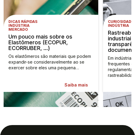
DICAS RÁPIDAS
CURIOSIDADE
INDÚSTRIA
INDÚSTRIA
MERCADO
Rastreabi
Um pouco mais sobre os
industriais
Elastômeros (ECOPUR,
transparê
ECORRUBER, …)
documenta
Os elastômeros são materiais que podem
Em indústrias
expandir-se consideravelmente ao se
frequentes o
exercer sobre eles uma pequena…
regulamentaç
rastreabilida
Saiba mais