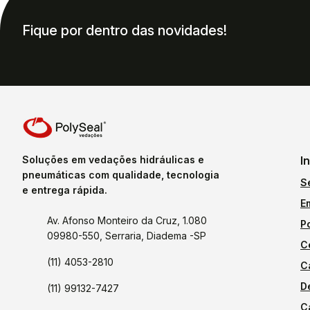
Fique por dentro das novidades!
Soluções em vedações hidráulicas e
I
pneumáticas com qualidade, tecnologia
S
e entrega rápida.
E
Av. Afonso Monteiro da Cruz, 1.080
P
09980-550, Serraria, Diadema -SP
C
(11) 4053-2810
C
D
(11) 99132-7427
C