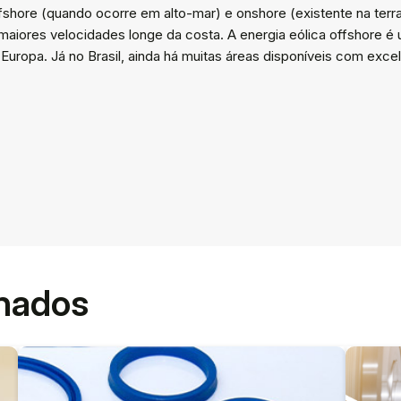
offshore (quando ocorre em alto-mar) e onshore (existente na te
iores velocidades longe da costa. A energia eólica offshore é u
opa. Já no Brasil, ainda há muitas áreas disponíveis com exce
onados