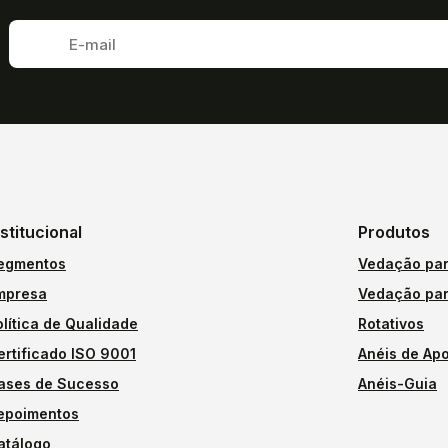
nstitucional
Produtos
egmentos
Vedação par
mpresa
Vedação par
olítica de Qualidade
Rotativos
ertificado ISO 9001
Anéis de Apo
ases de Sucesso
Anéis-Guia
epoimentos
atálogo