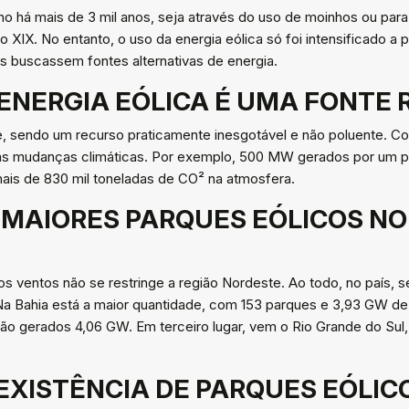
ano há mais de 3 mil anos, seja através do uso de moinhos ou par
lo XIX. No entanto, o uso da energia eólica só foi intensificado a
s buscassem fontes alternativas de energia.
A ENERGIA EÓLICA É UMA FONTE
te, sendo um recurso praticamente inesgotável e não poluente. C
às mudanças climáticas. Por exemplo, 500 MW gerados por um pa
 mais de 830 mil toneladas de CO² na atmosfera.
S MAIORES PARQUES EÓLICOS NO
dos ventos não se restringe a região Nordeste. Ao todo, no país
Na Bahia está a maior quantidade, com 153 parques e 3,93 GW de
são gerados 4,06 GW. Em terceiro lugar, vem o Rio Grande do Su
 EXISTÊNCIA DE PARQUES EÓLI