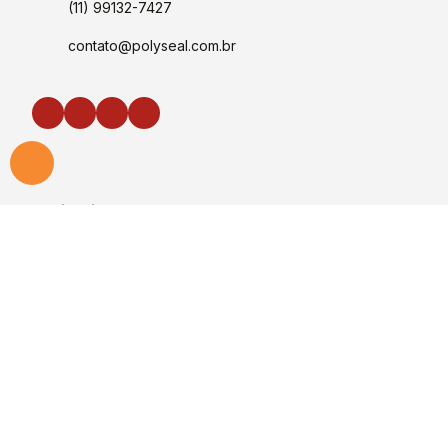
(11) 99132-7427
contato@polyseal.com.br
Institucional
Segmentos
Empresa
Política de Qualidade
Certificado ISO 9001
Cases de Sucesso
Depoimentos
Catálogo