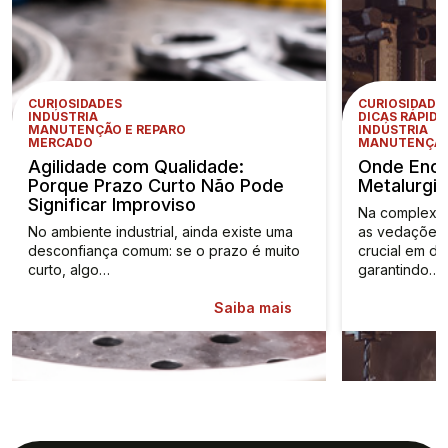
CURIOSIDADES
CURIOSIDADE
INDÚSTRIA
DICAS RÁPIDA
MANUTENÇÃO E REPARO
INDÚSTRIA
MERCADO
MANUTENÇÃO
Agilidade com Qualidade:
Onde Enco
Porque Prazo Curto Não Pode
Metalurgia
Significar Improviso
Na complexida
No ambiente industrial, ainda existe uma
as vedações
desconfiança comum: se o prazo é muito
crucial em di
curto, algo…
garantindo…
Saiba mais