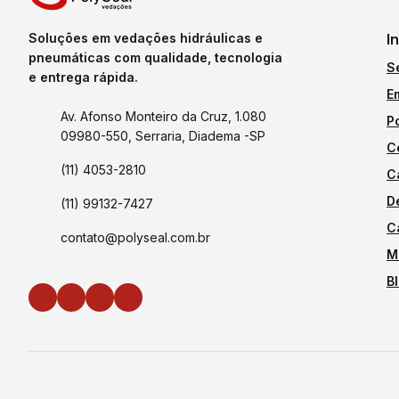
Soluções em vedações hidráulicas e
I
pneumáticas com qualidade, tecnologia
S
e entrega rápida.
E
Av. Afonso Monteiro da Cruz, 1.080
P
09980-550, Serraria, Diadema -SP
C
(11) 4053-2810
C
D
(11) 99132-7427
C
contato@polyseal.com.br
M
B