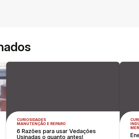
onados
CURIOSIDADES
CUR
MANUTENÇÃO E REPARO
IND
MER
6 Razões para usar Vedações
Ene
Usinadas o quanto antes!