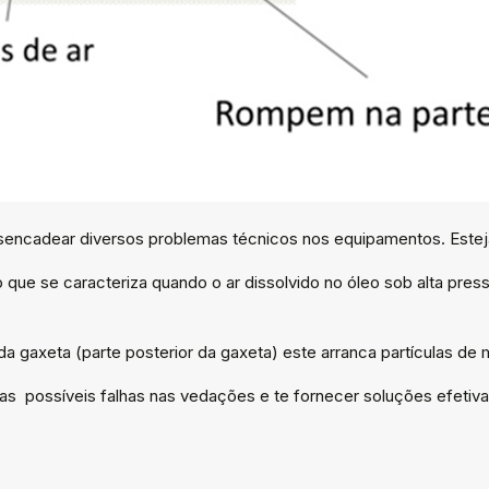
adear diversos problemas técnicos nos equipamentos. Esteja at
ue se caracteriza quando o ar dissolvido no óleo sob alta press
 gaxeta (parte posterior da gaxeta) este arranca partículas de m
tras possíveis falhas nas vedações e te fornecer soluções efeti