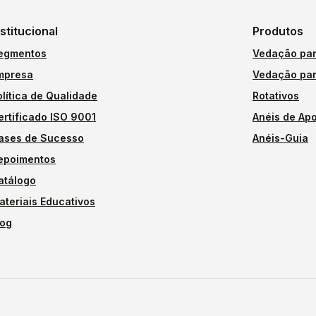
nstitucional
Produtos
egmentos
Vedação par
mpresa
Vedação par
olítica de Qualidade
Rotativos
ertificado ISO 9001
Anéis de Apo
ases de Sucesso
Anéis-Guia
epoimentos
atálogo
ateriais Educativos
log