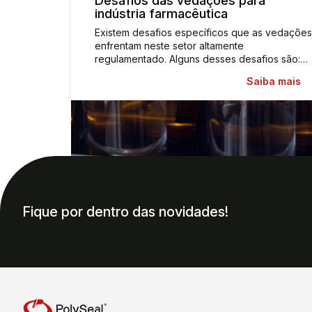
Desafios das vedações para
indústria farmacêutica
Existem desafios específicos que as vedações
enfrentam neste setor altamente
regulamentado. Alguns desses desafios são:…
Saiba mais
Fique por dentro das novidades!