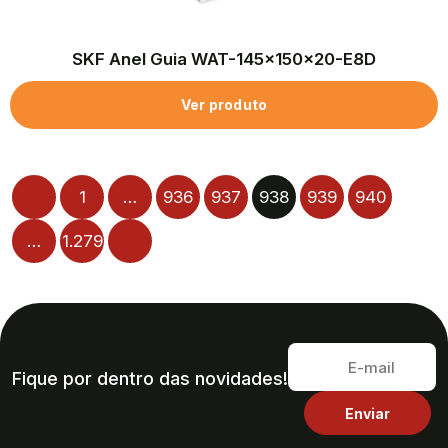
SKF Anel Guia WAT-145x150x20-E8D
Ver produto
1
…
936
937
938
939
940
…
1.279
Fique por dentro das novidades!