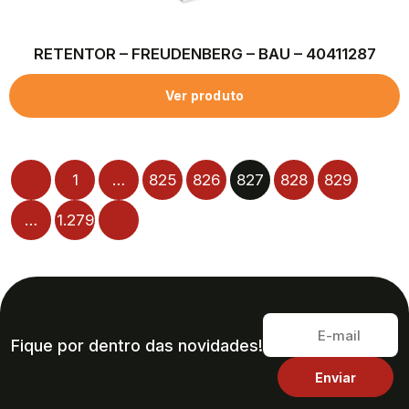
RETENTOR – FREUDENBERG – BAU – 40411287
Ver produto
1
…
825
826
827
828
829
…
1.279
Fique por dentro das novidades!