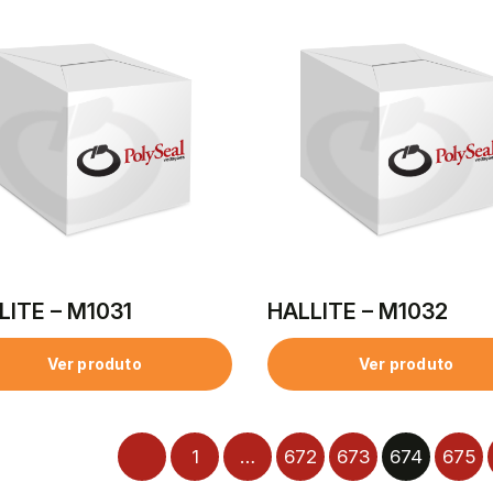
LITE – M1031
HALLITE – M1032
Ver produto
Ver produto
1
…
672
673
674
675