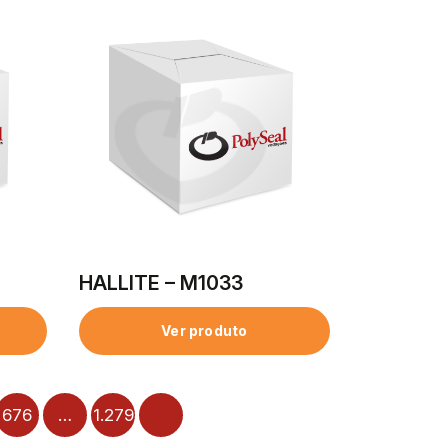
HALLITE – M1033
Ver produto
676
…
1.279