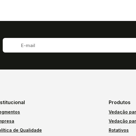
nstitucional
Produtos
egmentos
Vedação par
mpresa
Vedação par
olítica de Qualidade
Rotativos