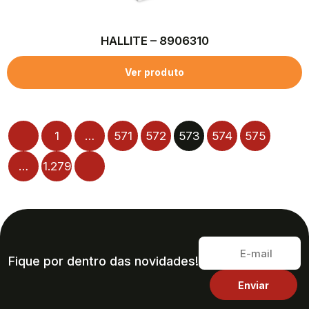
HALLITE – 8906310
Ver produto
1
…
571
572
573
574
575
…
1.279
Fique por dentro das novidades!