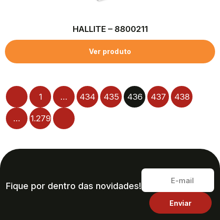
HALLITE – 8800211
Ver produto
1
…
434
435
436
437
438
…
1.279
Fique por dentro das novidades!