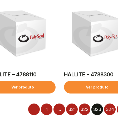
LITE – 4788110
HALLITE – 4788300
Ver produto
Ver produto
1
…
321
322
323
324