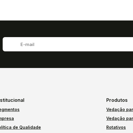
nstitucional
Produtos
egmentos
Vedação par
mpresa
Vedação par
olítica de Qualidade
Rotativos