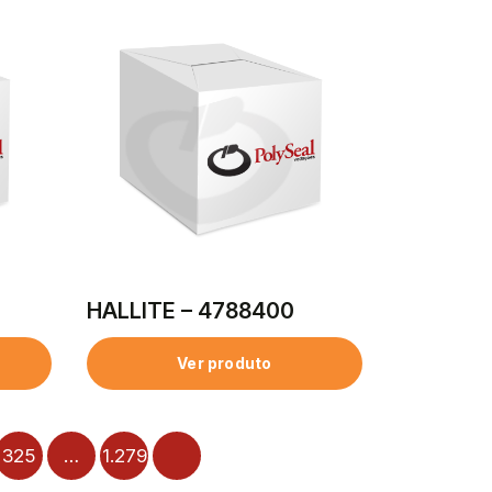
HALLITE – 4788400
Ver produto
325
…
1.279