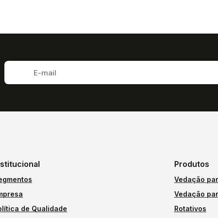
nstitucional
Produtos
egmentos
Vedação par
mpresa
Vedação par
olítica de Qualidade
Rotativos