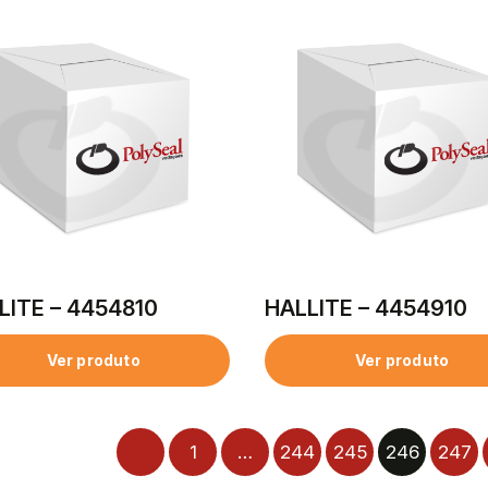
LITE – 4454810
HALLITE – 4454910
Ver produto
Ver produto
1
…
244
245
246
247