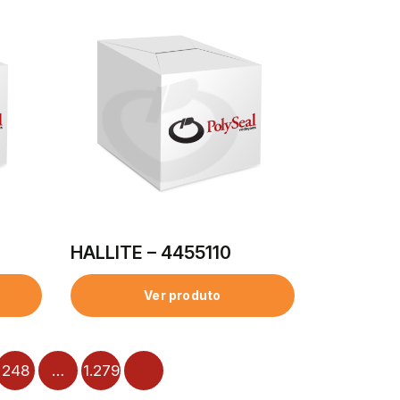
HALLITE – 4455110
Ver produto
248
…
1.279