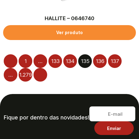
HALLITE – 0646740
Ver produto
1
…
133
134
135
136
137
…
1.279
Fique por dentro das novidades!