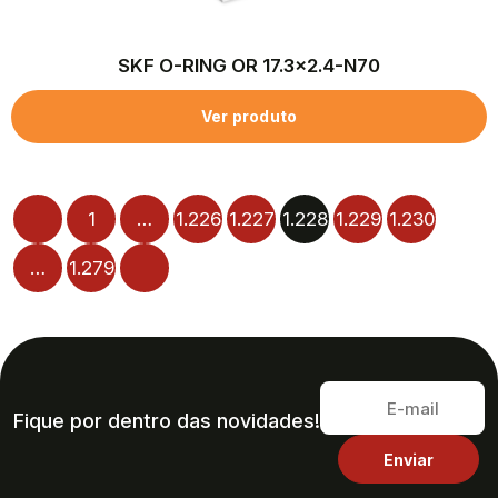
SKF O-RING OR 17.3×2.4-N70
Ver produto
1
…
1.226
1.227
1.228
1.229
1.230
…
1.279
Fique por dentro das novidades!