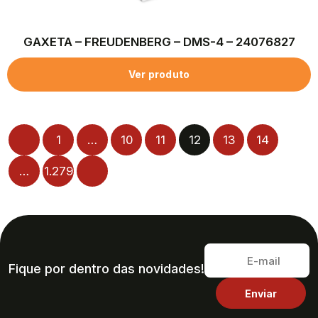
GAXETA – FREUDENBERG – DMS-4 – 24076827
Ver produto
1
…
10
11
12
13
14
…
1.279
Fique por dentro das novidades!